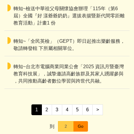
轉知~檢送中華祖父母關懷協會辦理「115年（第6
屆）全國『好 漾爺爺奶奶』選拔表揚暨新代間零距離
教育活動」計畫1 份
轉知~「全民英檢」（GEPT）即日起推出樂齡服務，
敬請轉發轄 下所屬相關單位。
轉知~台北市電腦商業同業公會「2025 資訊月暨臺灣
教育科技展」，誠摯邀請高齡族群及其家人踴躍參與
，共同推動高齡者數位學習與跨世代共融。
1
2
3
4
5
6
>
到
Go