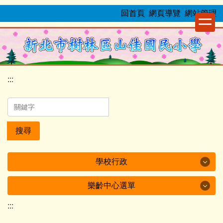
跳
:::
回首頁
網頁導覽
網站管理
到
主
要
內
容
:::
區
搜尋
學校行政
樂齡中心選單
學校行政
:::
樂齡中心選單
校長室