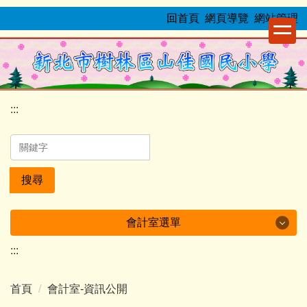
跳
:::
回首頁
網頁導覽
網站管理
到
主
要
內
容
:::
區
搜尋
會計室選單
:::
會計室選單
首頁
會計室-資訊公開
會計室-資訊公開