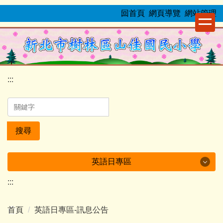
跳
:::
回首頁
網頁導覽
網站管理
到
主
要
內
容
:::
區
搜尋
英語日專區
:::
英語日專區
首頁
英語日專區-訊息公告
訊息公告