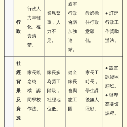
處室
行政人
業務繁
行政
教師擔
● 訂定
力年輕
行
重，人
會議
任行政
行政工
化、權
政
力不
加強
意願
作獎勵
責清
足。
連
低。
辦法。
楚。
結。
社
● 設置
經
家長觀
家長多
健全
家長工
課後照
背
念純
為勞工
家長
時長，
顧班。
景
樸，認
階級，
會與
學生課
● 辦理
及
同學校
社經地
志工
後無人
高關懷
資
作法。
位低。
團
照顧。
課程。
源