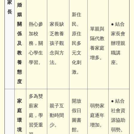
家
婚
長
姻
新住
關
熱心參
家長缺
民、
● 結合
單親與
係
加校
乏教養
原住
家長會
隔代教
及
務，關
孩子觀
民多
辦理親
養家庭
教
心學生
念與方
元文
職講
增多。
養
學習。
法。
化刺
座。
態
激。
度
多為雙
家
開放
● 結合
薪家
親子互
弱勢家
庭
假日
社會資
庭，學
動時間
庭逐年
環
圖書
源協助
習受重
少。
增加。
境
館。
弱勢。