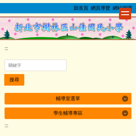
跳
:::
回首頁
網頁導覽
網站管理
到
主
要
內
容
:::
區
搜尋
輔導室選單
學生輔導專區
輔導室選單
:::
學生輔導專區
業務職掌