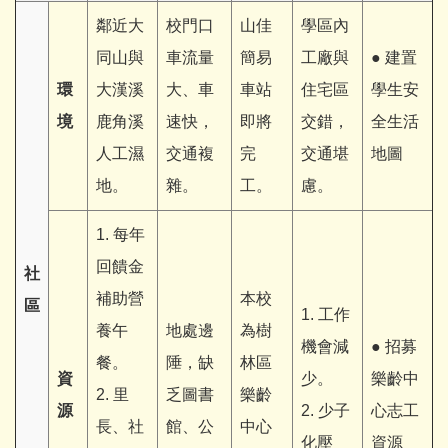
鄰近大
校門口
山佳
學區內
同山與
車流量
簡易
工廠與
● 建置
環
大漢溪
大、車
車站
住宅區
學生安
境
鹿角溪
速快，
即將
交錯，
全生活
人工濕
交通複
完
交通堪
地圖
地。
雜。
工。
慮。
1. 每年
回饋金
社
補助營
本校
區
1. 工作
養午
地處邊
為樹
機會減
● 招募
餐。
陲，缺
林區
資
少。
樂齡中
2. 里
乏圖書
樂齡
源
2. 少子
心志工
長、社
館、公
中心
化壓
資源