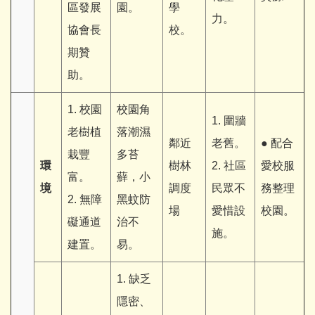
區發展
園。
學
力。
協會長
校。
期贊
助。
1. 校園
校園角
1. 圍牆
老樹植
落潮濕
鄰近
老舊。
● 配合
栽豐
多苔
環
樹林
2. 社區
愛校服
富。
蘚，小
境
調度
民眾不
務整理
2. 無障
黑蚊防
場
愛惜設
校園。
礙通道
治不
施。
建置。
易。
1. 缺乏
隱密、