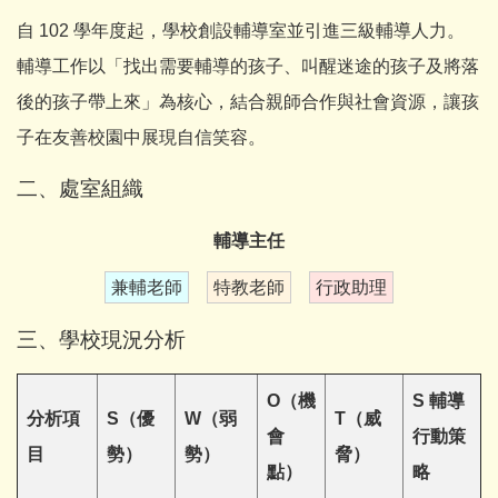
自 102 學年度起，學校創設輔導室並引進三級輔導人力。
輔導工作以「找出需要輔導的孩子、叫醒迷途的孩子及將落
後的孩子帶上來」為核心，結合親師合作與社會資源，讓孩
子在友善校園中展現自信笑容。
二、處室組織
輔導主任
兼輔老師
特教老師
行政助理
三、學校現況分析
O（機
S 輔導
分析項
S（優
W（弱
T（威
會
行動策
目
勢）
勢）
脅）
點）
略