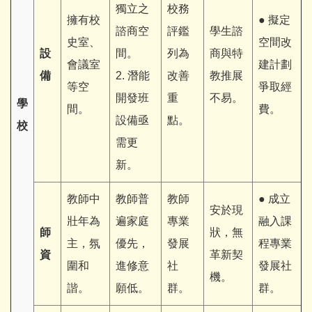
獨立之
校務
擁有校
● 擬定
諮商空
評鑑
學生諮
史室、
空間改
設
間。
列為
商與特
會議室
建計劃
備
2. 潛能
改善
教推展
等空
爭取經
開發班
重
不易。
學
間。
費。
設備亟
點。
校
需更
新。
教師中
教師普
教師
● 成立
安於現
壯年為
遍家庭
專業
融入課
師
狀，無
主，氛
優先，
發展
程專業
資
革新契
圍和
進修意
社
發展社
機。
諧。
願低。
群。
群。