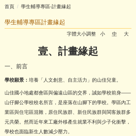
首頁
學生輔導專區-計畫緣起
工作手冊
計畫緣起
學生輔導專區計畫緣起
相關連結
學生輔導活動
字體大小調整
小
中
大
學生輔導專區
學生輔導相關法規
壹、計畫緣起
生命教育專區
輔導資源網絡
特教資訊專區
一、前言
防疫輔導專區
學校願景：
培養「人文創意、自主活力」的山佳兒童。
志工訊息專區
山佳國小地處都會區與偏遠山區的交界，誠如學校前身——
山仔腳公學校校名所言，是座落在山腳下的學校。學區內工
分享愛
業區與住宅區混雜，原住民族群、新住民族群與閩客族群多
元共榮。然而近年來工廠外移產生就業不利與少子化衝擊，
學校也面臨新生人數減少壓力。