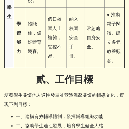
視。
學
● 推動
生
假日校
納入
學
體能
親子閱
園人士
校園
常忽略
習
佳，偏
讀、建
複雜，
安全
自身安
能
好體育
立多元
管控不
手
全。
力
競賽。
教養觀
易。
冊。
念。
貳、工作目標
培養學生關懷他人適性發展並營造溫馨關懷的輔導文化，實
現下列目標：
一、建構有效輔導體制，發揮輔導組織功能
二、協助學生適性發展，培育學生健全人格