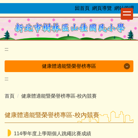
跳
:::
回首頁
網頁導覽
網站管理
到
主
要
內
容
:::
區
健康體適能暨榮譽榜專區
:::
健康體適能暨榮譽榜專區
首頁
健康體適能暨榮譽榜專區-校內競賽
教育部體適能護照
全國競賽
健康體適能暨榮譽榜專區-校內競賽
新北市競賽
114學年度上學期個人跳繩比賽成績