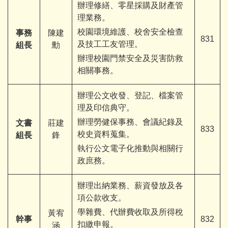
辦理修繕、零星採購及財產管
理業務。
校園環境維護、校舍安全檢查
事務
陳建
831
及技工工友管理。
組長
勳
辦理校園門禁安全及災害防救
相關事務。
辦理公文收發、登記、檔案管
理及印信典守。
辦理勞健保事務、會議紀錄及
文書
莊建
833
校史資料蒐集。
組長
鋒
執行公文電子化推動與相關行
政庶務。
辦理出納業務、薪資發放及各
項公款收支。
學雜費、代辦費收取及所得稅
黃宥
幹事
832
扣繳申報。
涵