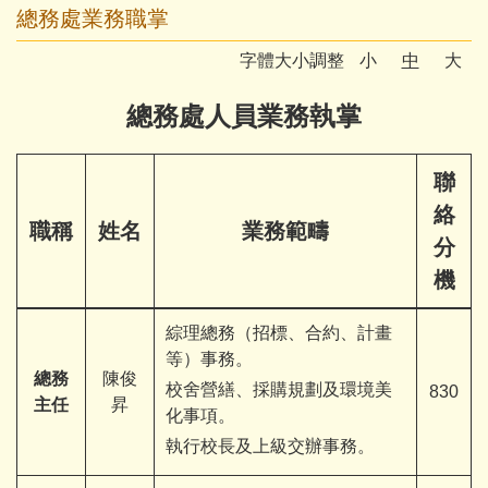
總務處業務職掌
家長會
業務職掌
字體大小調整
小
中
大
行政處室
工作手冊
總務處人員業務執掌
樂齡中心
檔案下載
聯
行政公務網站
相關連結
絡
職稱
姓名
業務範疇
成果專區
分
機
綜理總務（招標、合約、計畫
等）事務。
總務
陳俊
校舍營繕、採購規劃及環境美
830
主任
昇
化事項。
執行校長及上級交辦事務。