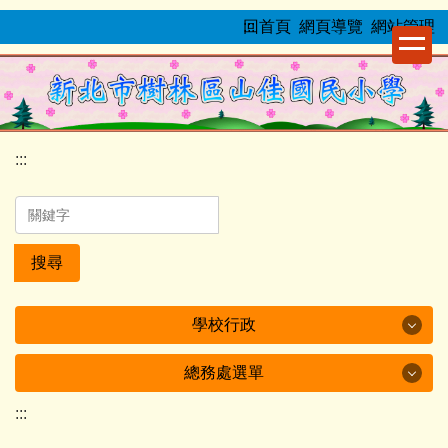
跳
:::
回首頁
網頁導覽
網站管理
到
主
要
內
容
:::
區
搜尋
學校行政
總務處選單
學校行政
:::
總務處選單
校長室