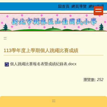
跳
:::
回首頁
網頁導覽
網站管理
到
主
要
內
容
:::
區
113學年度上學期個人跳繩比賽成績
個人跳繩比賽報名表暨成績紀錄表.docx
瀏覽數:
252
:::