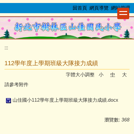
跳
:::
回首頁
網頁導覽
網站管理
到
主
要
內
容
:::
區
112學年度上學期班級大隊接力成績
字體大小調整
小
中
大
請參考附件
山佳國小112學年度上學期班級大隊接力成績.docx
瀏覽數:
368