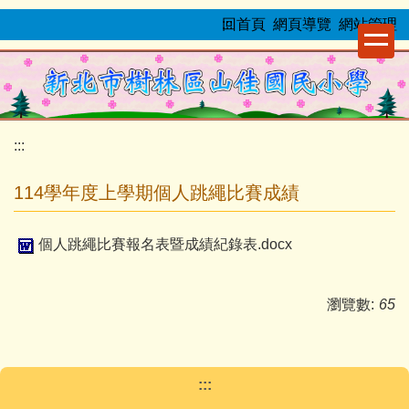
跳
:::
回首頁
網頁導覽
網站管理
到
主
要
內
容
:::
區
114學年度上學期個人跳繩比賽成績
個人跳繩比賽報名表暨成績紀錄表.docx
瀏覽數:
65
:::