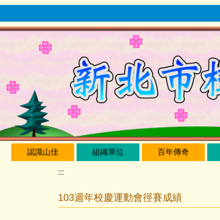
跳
到
主
要
內
容
區
認識山佳
組織單位
百年傳奇
:::
103週年校慶運動會徑賽成績