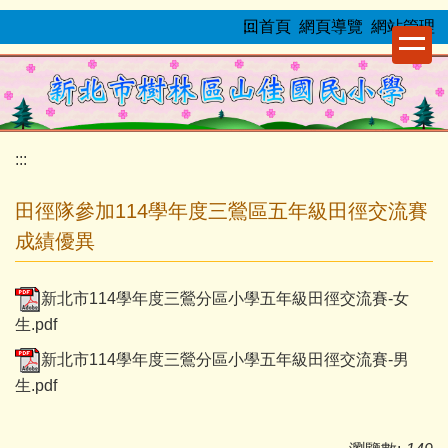
跳
:::
回首頁
網頁導覽
網站管理
到
主
要
內
容
:::
區
田徑隊參加114學年度三鶯區五年級田徑交流賽
成績優異
新北市114學年度三鶯分區小學五年級田徑交流賽-女
生.pdf
新北市114學年度三鶯分區小學五年級田徑交流賽-男
生.pdf