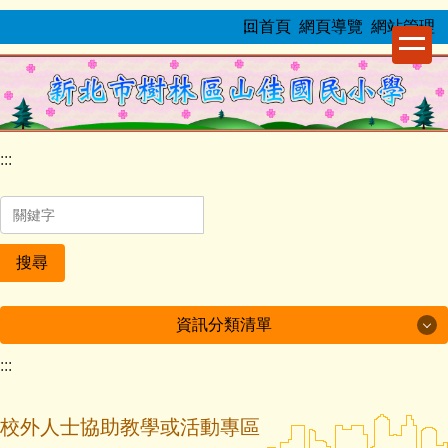
跳
:::
回首頁
網頁導覽
網站管理
到
主
要
內
容
:::
區
搜尋
資訊分類清單
:::
最新公告
榮譽事項
校外人士協助教學或活動專區