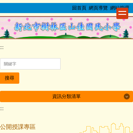
跳
:::
回首頁
網頁導覽
網站管理
到
主
要
內
容
:::
區
搜尋
資訊分類清單
:::
最新公告
榮譽事項
公開授課專區